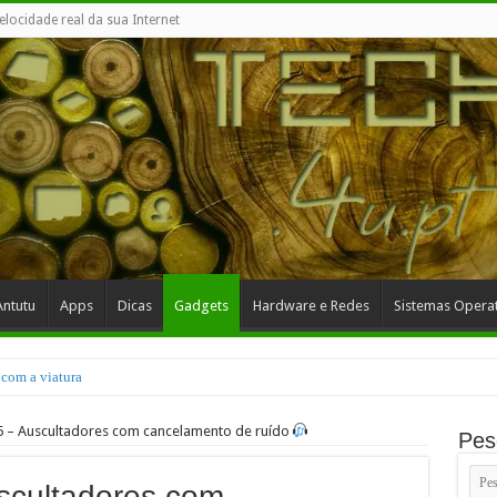
elocidade real da sua Internet
Antutu
Apps
Dicas
Gadgets
Hardware e Redes
Sistemas Operat
com a viatura
 autonomia
 – Auscultadores com cancelamento de ruído
Pes
scultadores com