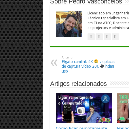
Sobre Pedro Vasconcelos
Licenciado em Engenharia
Técnico Especialista em
em TI na ATEC; Docente c
de projectos e administra
Anterior
Elgato camlink 4K
vs placas
de captura vídeo 20€
hdmi
usb
Artigos relacionados
Como ligar remotamente
Melho