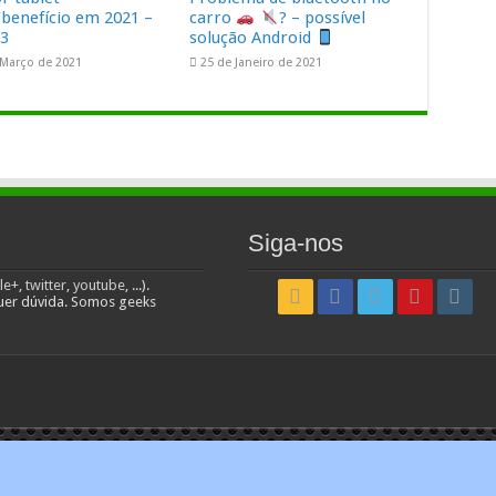
/benefício em 2021 –
carro
? – possível
03
solução Android
 Março de 2021
25 de Janeiro de 2021
Siga-nos
le+
,
twitter
,
youtube
, ...).
uer dúvida. Somos geeks