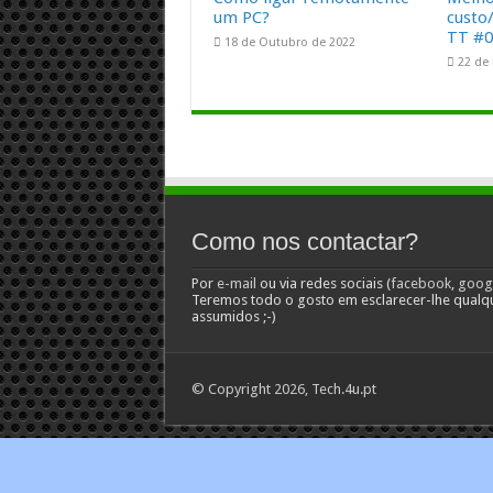
um PC?
custo
TT #
18 de Outubro de 2022
22 de
Como nos contactar?
Por
e-mail
ou via redes sociais (
facebook
,
goog
Teremos todo o gosto em esclarecer-lhe qualq
assumidos ;-)
© Copyright 2026, Tech.4u.pt