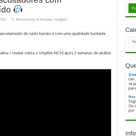
uído
2020
Benchmarks & Reviews
,
Gadgets
Cat
cancelamento de ruído barato e com uma qualidade bastante
Cate
nálise / review sobre o Srhythm NC35 após 2 semanas de análise
Qu
Gee
Um g
se j
para
Hor
Segu
Ou s
por 
Inf