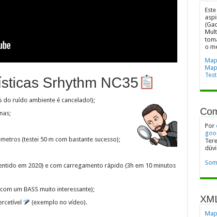
Este
aspi
(Gad
Mult
toma
o m
Mapa
Map
Test
rísticas Srhythm NC35
do ruído ambiente é cancelado!);
Com
nas;
Por
goo
 metros (testei 50 m com bastante sucesso);
Tere
dúvi
Som
sentido em 2020) e com carregamento rápido (3h em 10 minutos
com um BASS muito interessante);
XM
rcetível
(exemplo no vídeo).
Mapa