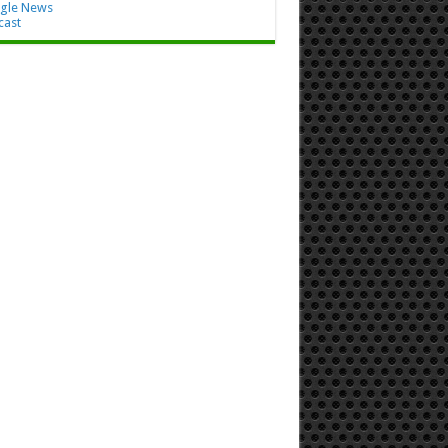
gle News
cast