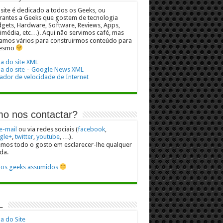
 site é dedicado a todos os Geeks, ou
rantes a Geeks que gostem de tecnologia
gets, Hardware, Software, Reviews, Apps,
imédia, etc…). Aqui não servimos café, mas
mos vários para construirmos conteúdo para
esmo
 do site XML
a do site – Google News XML
ador de velocidade de Internet
o nos contactar?
e-mail
ou via redes sociais (
facebook
,
gle+
,
twitter
,
youtube
, …).
mos todo o gosto em esclarecer-lhe qualquer
da.
os geeks assumidos
L
 do Site