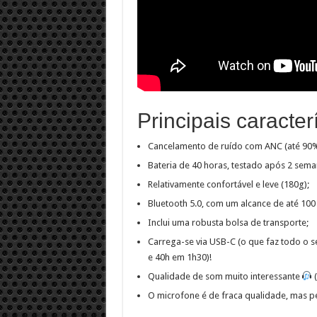
Principais caracte
Cancelamento de ruído com ANC (até 90% 
Bateria de 40 horas, testado após 2 sema
Relativamente confortável e leve (180g);
Bluetooth 5.0, com um alcance de até 100
Inclui uma robusta bolsa de transporte;
Carrega-se via USB-C (o que faz todo o 
e 40h em 1h30)!
Qualidade de som muito interessante
(
O microfone é de fraca qualidade, mas pe