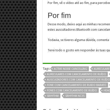
Por fim, vê o vídeo até ao fim, para perceb
Por fim
Desse modo, deixo aqui as minhas recome
estes auscultadores Bluetooth com cancela
Todavia, se tiveres alguma dúvida, comenta
Terei todo o gosto em responder às tuas q
Tags
ACTIVE NOISE CANCELLING
AURICULARE
AURICULARES COM CANCELAMENTO DE RUÍDO
AUSCULTADORES COM CANCELAMENTO DE RUÍDO
FONE COM CANCELAMENTO DE RUIDO BARATO
FONES COM CANCELAMENTO DE RUÍDO
HEAD
SRHYTHM
SRHYTHM NC35