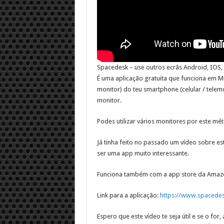
Spacedesk – use outros ecrãs Android, IO
É uma aplicação gratuita que funciona em Mic
monitor) do teu smartphone (celular / telem
monitor.
Podes utilizar vários monitores por este mét
Já tinha feito no passado um vídeo sobre es
ser uma app muito interessante.
Funciona também com a app store da Amazon
Link para a aplicação:
https://www.spacedes
Espero que este vídeo te seja útil e se o fo