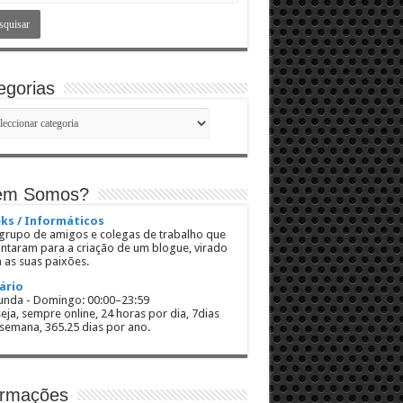
egorias
gorias
em Somos?
ks / Informáticos
rupo de amigos e colegas de trabalho que
untaram para a criação de um blogue, virado
 as suas paixões.
ário
nda - Domingo: 00:00–23:59
eja, sempre online, 24 horas por dia, 7dias
semana, 365.25 dias por ano.
ormações