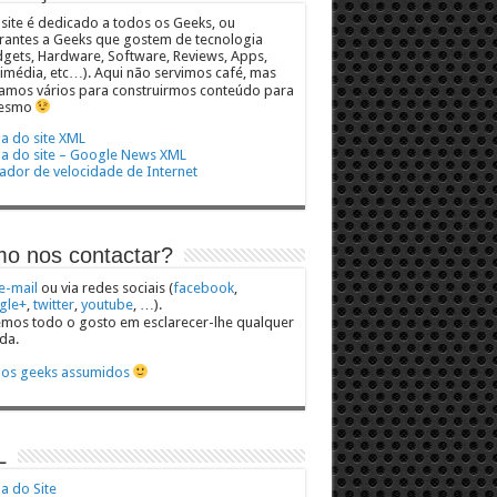
 site é dedicado a todos os Geeks, ou
rantes a Geeks que gostem de tecnologia
gets, Hardware, Software, Reviews, Apps,
imédia, etc…). Aqui não servimos café, mas
mos vários para construirmos conteúdo para
esmo
 do site XML
a do site – Google News XML
ador de velocidade de Internet
o nos contactar?
e-mail
ou via redes sociais (
facebook
,
gle+
,
twitter
,
youtube
, …).
mos todo o gosto em esclarecer-lhe qualquer
da.
os geeks assumidos
L
 do Site