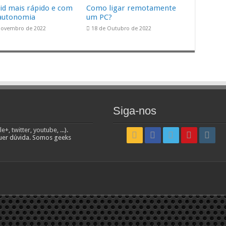
id mais rápido e com
Como ligar remotamente
autonomia
um PC?
Novembro de 2022
18 de Outubro de 2022
Siga-nos
le+
,
twitter
,
youtube
, ...).
uer dúvida. Somos geeks