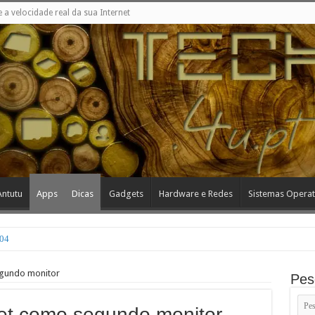
e a velocidade real da sua Internet
Antutu
Apps
Dicas
Gadgets
Hardware e Redes
Sistemas Operat
#04
egundo monitor
Pes
et como segundo monitor