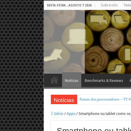
Sobre nós
Test
SEXTA-FEIRA , AGOSTO 7 2026
Notícias
Benchmarks & Reviews
Notícias
Futuro dos processadores – TT 
Início
/
Apps
/
Smartphone ou tablet como s
Smartphone ou tabl