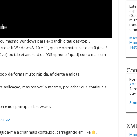
Este
aspi
(Gad
Mult
toma
o m
Mapa
S, ou mesmo WIndows para expandir o teu desktop…
Map
Test
rosoft Windows 8, 10 e 11, que te permite usar o ecrã (tela /
óvel) ou tablet android ou IOS (iphone / ipad) como mais um
Com
odo de forma muito rápida, eficiente e eficaz.
Por
goo
ta aplicação, mas renovei o mesmo, por achar que continua a
Tere
dúvi
Som
 e nos principais browsers.
k.net/
XM
r, ajuda-me a criar mais conteúdo, carregando em like
,
Mapa