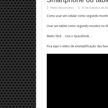
Pedro Vasconcelos
31 de Outubro de 20
Como usar um celular como segundo monit
Usar um tablet como segundo monitor no 
Muito fácil… Use o SpaceDesk…
Fica aqui o vídeo de exemplificação das fun