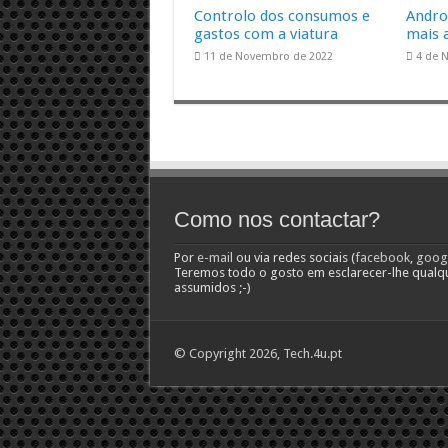
Controlo dos consumos e
Andro
gastos com a viatura
mais 
11 de Novembro de 2022
4 de 
Como nos contactar?
Por
e-mail
ou via redes sociais (
facebook
,
goog
Teremos todo o gosto em esclarecer-lhe qualq
assumidos ;-)
© Copyright 2026, Tech.4u.pt