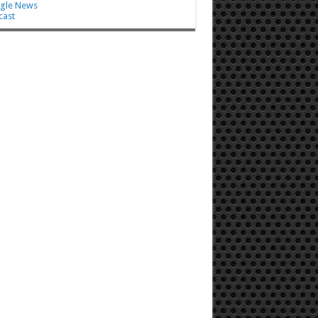
gle News
cast