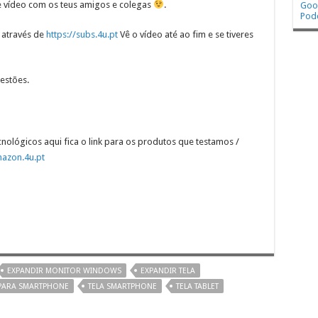
e vídeo com os teus amigos e colegas
.
Goo
Pod
 através de
https://subs.4u.pt
Vê o vídeo até ao fim e se tiveres
estões.
cnológicos aqui fica o link para os produtos que testamos /
mazon.4u.pt
EXPANDIR MONITOR WINDOWS
EXPANDIR TELA
 PARA SMARTPHONE
TELA SMARTPHONE
TELA TABLET