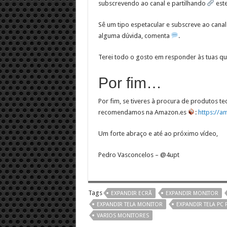
subscrevendo ao canal e partilhando
est
Sê um tipo espetacular e subscreve ao canal
alguma dúvida, comenta
.
Terei todo o gosto em responder às tuas qu
Por fim…
Por fim, se tiveres à procura de produtos te
recomendamos na Amazon.es
:
https://a
Um forte abraço e até ao próximo vídeo,
Pedro Vasconcelos – @4upt
Tags
EXPANDIR ECRÃ
EXPANDIR MONITOR
EXPANDIR TELA MONITOR
EXPANDIR TELA PC
VARIOS MONITORES